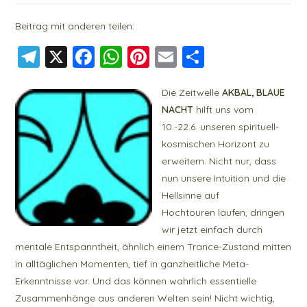
Beitrag mit anderen teilen:
T
X
F
W
Pi
E
T
el
a
h
nt
m
ei
Die Zeitwelle
AKBAL, BLAUE
e
c
at
er
ai
le
NACHT
hilft uns vom
g
e
s
e
l
n
10.-22.6. unseren spirituell-
r
b
A
st
kosmischen Horizont zu
a
o
p
erweitern. Nicht nur, dass
nun unsere Intuition und die
m
o
p
Hellsinne auf
k
Hochtouren laufen, dringen
wir jetzt einfach durch
mentale Entspanntheit, ähnlich einem Trance-Zustand mitten
in alltäglichen Momenten, tief in ganzheitliche Meta-
Erkenntnisse vor. Und das können wahrlich essentielle
Zusammenhänge aus anderen Welten sein! Nicht wichtig,