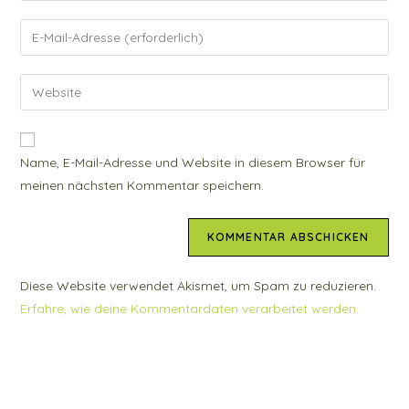
Namen
Gib
oder
deine
Benutzernamen
E-
Gib
zum
Mail-
deine
Kommentieren
Adresse
Website-
ein
zum
URL
Name, E-Mail-Adresse und Website in diesem Browser für
Kommentieren
ein
meinen nächsten Kommentar speichern.
ein
(optional)
Diese Website verwendet Akismet, um Spam zu reduzieren.
Erfahre, wie deine Kommentardaten verarbeitet werden.