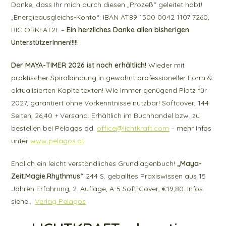
Danke, dass Ihr mich durch diesen „Prozeß“ geleitet habt!
„Energieausgleichs-Konto“: IBAN AT89 1500 0042 1107 7260,
BIC OBKLAT2L –
Ein herzliches Danke allen bisherigen
UnterstützerInnen!!!!!
Der MAYA-TIMER 2026 ist noch erhältlich!
Wieder mit
praktischer Spiralbindung in gewohnt professioneller Form &
aktualisierten Kapiteltexten! Wie immer genügend Platz für
2027, garantiert ohne Vorkenntnisse nutzbar! Softcover, 144
Seiten, 26,40 + Versand. Erhältlich im Buchhandel bzw. zu
bestellen bei Pelagos od.
office@lichtkraft.com
– mehr Infos
unter
www.pelagos.at
Endlich ein leicht verständliches Grundlagenbuch!
„Maya-
Zeit.Magie.Rhythmus“
244 S. geballtes Praxiswissen aus 15
Jahren Erfahrung, 2. Auflage, A-5 Soft-Cover, €19,80. Infos
siehe…
Verlag Pelagos