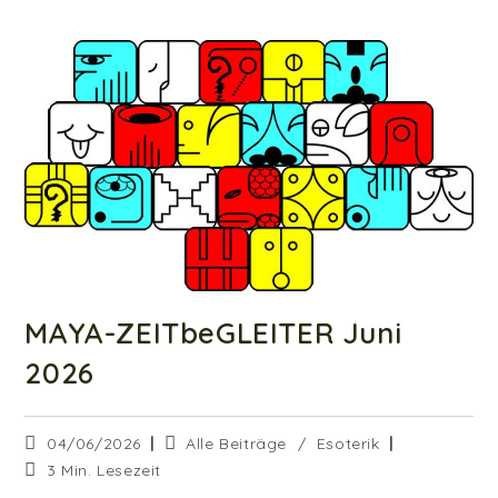
MAYA-ZEITbeGLEITER Juni
2026
Beitrag
Beitrags-
04/06/2026
Alle Beiträge
/
Esoterik
veröffentlicht:
Kategorie:
Lesedauer:
3 Min. Lesezeit