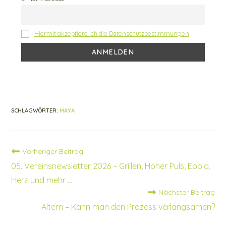
m
o
p
k
Hiermit akzeptiere ich die Datenschutzbestimmungen
SCHLAGWÖRTER
:
MAYA
Vorheriger Beitrag
Weitere
Artikel
05. Vereinsnewsletter 2026 – Grillen, Hoher Puls, Ebola,
ansehen
Herz und mehr …
Nächster Beitrag
Altern – Kann man den Prozess verlangsamen?