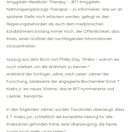
Amygdalin Metabolic Therapy‘ – ‚B17 Amygdalin
Nahrungsergänzungs-Therapie‘ – zu informieren. Wie wir an
späterer Stelle noch erläutern werden, gelingt es den
Regierungsbehörden als auch dem medizinischen
Establishment bislang immer noch, der Öffentlichkeit, also
Ihnen, einen Großteil der nachfolgenden Informationen
vorzuenthalten.
Auszug aus dem Buch von Phillip Day: “Krebs – warum wir
noch sterben, um die Wahrheit zu kennen.“
Während der fünfziger Jahre, nach vielen Jahren der
Forschung, lokalisierte der engagierte Biochemiker Ernst T.
Krebs jr. ein neues Vitamin, das er B17 nummerierte und ‚
Laetrile ‚ benannte.
In den folgenden Jahren wurden Tausenden überzeugt, dass
E.T. Krebs jun. schließlich die komplette Heilung für alle
Krebsarten gefunden hatte, eine Überzeugung, die heute
sogar noch mehr Leute teilen.“