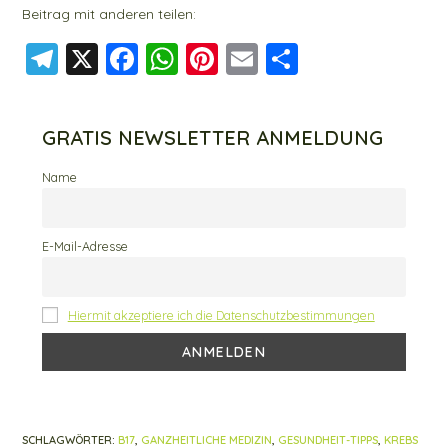
Beitrag mit anderen teilen:
T
X
F
W
Pi
E
T
el
a
h
nt
m
ei
e
c
at
er
ai
le
GRATIS NEWSLETTER ANMELDUNG
g
e
s
e
l
n
r
b
A
st
Name
a
o
p
m
o
p
E-Mail-Adresse
k
Hiermit akzeptiere ich die Datenschutzbestimmungen
SCHLAGWÖRTER
:
B17
,
GANZHEITLICHE MEDIZIN
,
GESUNDHEIT-TIPPS
,
KREBS