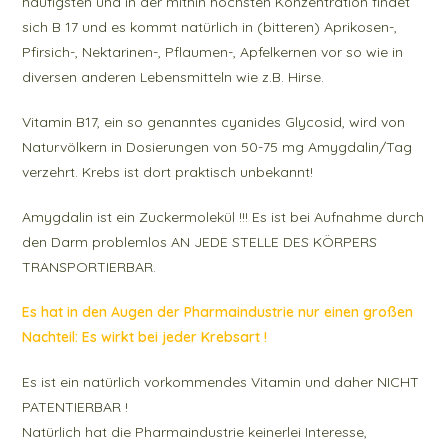
häufigsten und in der mithin höchsten Konzentration findet
sich B 17 und es kommt natürlich in (bitteren) Aprikosen-,
Pfirsich-, Nektarinen-, Pflaumen-, Apfelkernen vor so wie in
diversen anderen Lebensmitteln wie z.B. Hirse.
Vitamin B17, ein so genanntes cyanides Glycosid, wird von
Naturvölkern in Dosierungen von 50-75 mg Amygdalin/Tag
verzehrt. Krebs ist dort praktisch unbekannt!
Amygdalin ist ein Zuckermolekül !!! Es ist bei Aufnahme durch
den Darm problemlos AN JEDE STELLE DES KÖRPERS
TRANSPORTIERBAR.
Es hat in den Augen der Pharmaindustrie nur einen großen
Nachteil: Es wirkt bei jeder Krebsart !
Es ist ein natürlich vorkommendes Vitamin und daher NICHT
PATENTIERBAR !
Natürlich hat die Pharmaindustrie keinerlei Interesse,