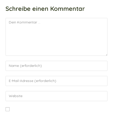
Schreibe einen Kommentar
Kommentar
Gib
deinen
Namen
Gib
oder
deine
Benutzernamen
E-
Gib
zum
Mail-
deine
Kommentieren
Adresse
Website-
ein
zum
URL