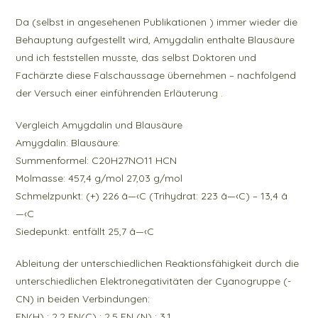
Da (selbst in angesehenen Publikationen ) immer wieder die
Behauptung aufgestellt wird, Amygdalin enthalte Blausäure
und ich feststellen musste, das selbst Doktoren und
Fachärzte diese Falschaussage übernehmen – nachfolgend
der Versuch einer einführenden Erläuterung .
Vergleich Amygdalin und Blausäure
Amygdalin: Blausäure:
Summenformel: C20H27NO11 HCN
Molmasse: 457,4 g/mol 27,03 g/mol
Schmelzpunkt: (+) 226 â—‹C (Trihydrat: 223 â—‹C) – 13,4 â
—‹C
Siedepunkt: entfällt 25,7 â—‹C
Ableitung der unterschiedlichen Reaktionsfähigkeit durch die
unterschiedlichen Elektronegativitäten der Cyanogruppe (-
CN) in beiden Verbindungen:
EN(H) : 2,2 EN(C) : 2,5 EN (N) : 3,1