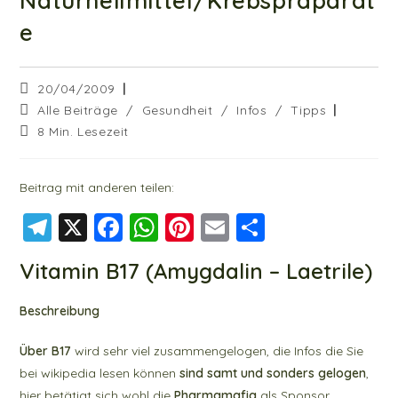
Naturheilmittel/Krebspräparat
e
Beitrag
20/04/2009
veröffentlicht:
Beitrags-
Alle Beiträge
/
Gesundheit
/
Infos
/
Tipps
Kategorie:
Lesedauer:
8 Min. Lesezeit
Beitrag mit anderen teilen:
T
X
F
W
Pi
E
T
el
a
h
nt
m
ei
Vitamin B17 (Amygdalin – Laetrile)
e
c
at
er
ai
le
g
e
s
e
l
n
Beschreibung
r
b
A
st
Über B17
wird sehr viel zusammengelogen, die Infos die Sie
a
o
p
bei wikipedia lesen können
sind samt und sonders gelogen
,
hier betätigt sich wohl die
Pharmamafia
als Sponsor.