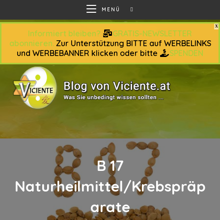
Zum
MENÜ
Inhalt
springen
Informiert bleiben?
GRATIS-NEWSLETTER
abonnieren.
Zur Unterstützung BITTE auf WERBELINKS
und WERBEBANNER klicken oder bitte
SPENDEN
B 17
Naturheilmittel/Krebspräp
arate