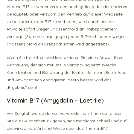
m
o
p
k
Vitamin B17 ist weder verboten noch giftig, jeder der anderes
behauptet, oder versucht den Vertrieb auf dieser Webseite
zu behindern, oder B17 zu verbieten, wird durch unsere
Anwälte sofort wegen „Massenmord an Krebspatienten“
verklagt! (Sammelklage gegen jeden B17-Verhinderer wegen
(Massen)-Mord an Krebspatienten wird angestrebt).
Wenn Sie betroffen sind kontaktieren Sie einen Anwalt Ihres
Vertrauens, der sich mit uns in Verbindung setzt zwecks
Koordination und Bündelung der Kräfte. Je mehr „Betroffene
und Anwälte“ sich engagieren, desto besser wird das
„Ergebnis“ sein!
Vitamin B17 (Amygdalin – Laetrile)
Viel Sorgfalt wurde darauf verwendet, um Ihnen auf dieser
Site die Gelegenheit zu geben, sich möglichst schnell und auf
die wirksamste Art und Weise über das Thema ‚B17