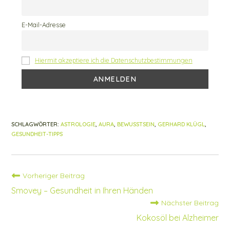
a
o
p
m
o
p
E-Mail-Adresse
k
Hiermit akzeptiere ich die Datenschutzbestimmungen
SCHLAGWÖRTER
:
ASTROLOGIE
,
AURA
,
BEWUSSTSEIN
,
GERHARD KLÜGL
,
GESUNDHEIT-TIPPS
Vorheriger Beitrag
Weitere
Artikel
Smovey – Gesundheit in Ihren Händen
ansehen
Nächster Beitrag
Kokosöl bei Alzheimer