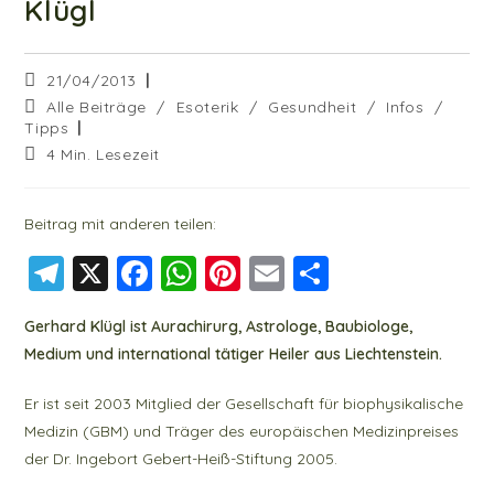
Klügl
Beitrag
21/04/2013
veröffentlicht:
Beitrags-
Alle Beiträge
/
Esoterik
/
Gesundheit
/
Infos
/
Kategorie:
Tipps
Lesedauer:
4 Min. Lesezeit
Beitrag mit anderen teilen:
T
X
F
W
Pi
E
T
el
a
h
nt
m
ei
Gerhard Klügl ist Aurachirurg, Astrologe, Baubiologe,
e
c
at
er
ai
le
Medium und international tätiger Heiler aus Liechtenstein.
g
e
s
e
l
n
r
b
A
st
Er ist seit 2003 Mitglied der Gesellschaft für biophysikalische
Medizin (GBM) und Träger des europäischen Medizinpreises
a
o
p
der Dr. Ingebort Gebert-Heiß-Stiftung 2005.
m
o
p