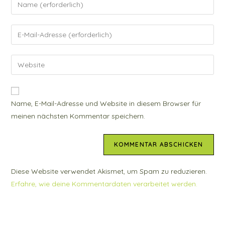
Gib
deinen
Namen
Gib
oder
deine
Benutzernamen
E-
Gib
zum
Mail-
deine
Kommentieren
Adresse
Website-
ein
zum
URL
Name, E-Mail-Adresse und Website in diesem Browser für
Kommentieren
ein
meinen nächsten Kommentar speichern.
ein
(optional)
Diese Website verwendet Akismet, um Spam zu reduzieren.
Erfahre, wie deine Kommentardaten verarbeitet werden.